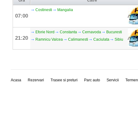
Ora
Către
Costinesti
Mangalia
07:00
Eforie Nord
Constanta
Cernavoda
Bucuresti
21:20
Ramnicu Valcea
Calimanesti
Caciulata
Sibiu
Acasa
Rezervari
Trasee si preturi
Parc auto
Servicii
Termen