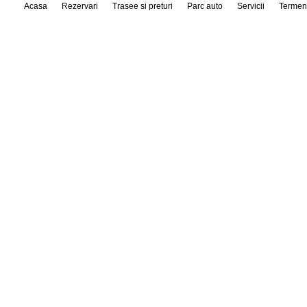
Acasa
Rezervari
Trasee si preturi
Parc auto
Servicii
Termen